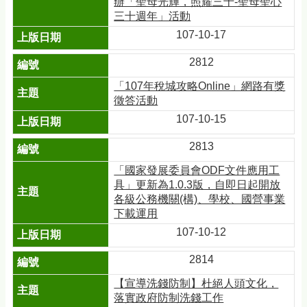
辦「聖母光輝，照耀三十-聖母聖心
三十週年」活動
107-10-17
2812
「107年稅城攻略Online」網路有獎
徵答活動
107-10-15
2813
「國家發展委員會ODF文件應用工
具」更新為1.0.3版，自即日起開放
各級公務機關(構)、學校、國營事業
下載運用
107-10-12
2814
【宣導洗錢防制】杜絕人頭文化，
落實政府防制洗錢工作