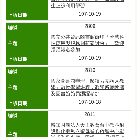
生上線利用學習
107-10-19
2809
國立公共資訊圖書館辦理「智慧科
技應用與服務創新研討會」，歡迎
踴躍報名參加
107-10-19
2810
國家圖書館辦理「閱讀素養融入教
學」數位學習課程，歡迎所屬教師
及圖書館館員踴躍參加
107-10-18
2811
轉知財團法人天主教會台中教區附
設彰化縣私立聖母聖心啟智中心舉