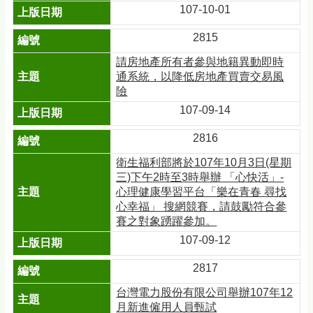
107-10-01
2815
請房地產所有者參與地籍異動即時
通系統，以降低房地產買賣交易風
險
107-09-14
2816
衛生福利部將於107年10月3日(星期
三)下午2時至3時舉辦 「心快活」-
心理健康學習平台「樂在青春 尋找
心幸福」 搜網競賽，請鼓勵符合參
賽之對象踴躍參加。
107-09-12
2817
台灣電力股份有限公司舉辦107年12
月新進僱用人員甄試