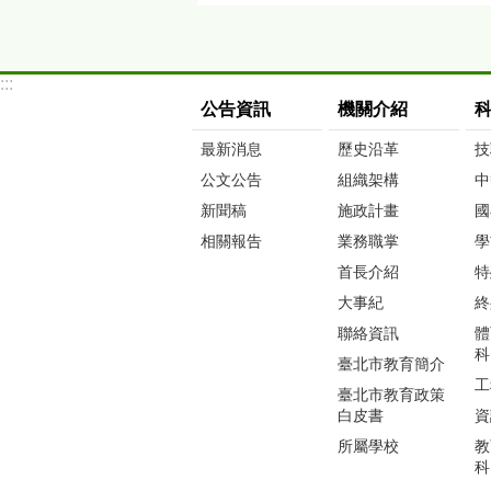
:::
公告資訊
機關介紹
最新消息
歷史沿革
技
公文公告
組織架構
中
新聞稿
施政計畫
國
相關報告
業務職掌
學
首長介紹
特
大事紀
終
聯絡資訊
體
科
臺北市教育簡介
工
臺北市教育政策
白皮書
資
所屬學校
教
科