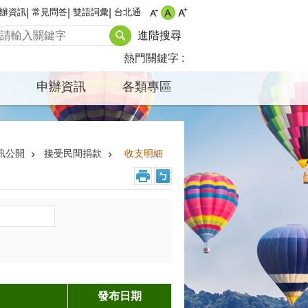
辦資訊
常見問答
雙語詞彙
台北通
進階搜尋
熱門關鍵字
申辦資訊
各類專區
訊公開
接受民間捐款
收支明細
發布日期