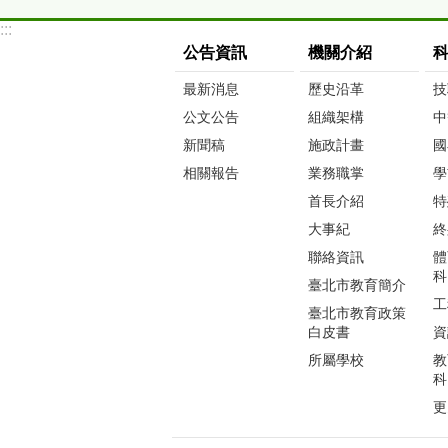
:::
公告資訊
機關介紹
最新消息
歷史沿革
技
公文公告
組織架構
中
新聞稿
施政計畫
國
相關報告
業務職掌
學
首長介紹
特
大事紀
終
聯絡資訊
體
科
臺北市教育簡介
工
臺北市教育政策
白皮書
資
所屬學校
教
科
更