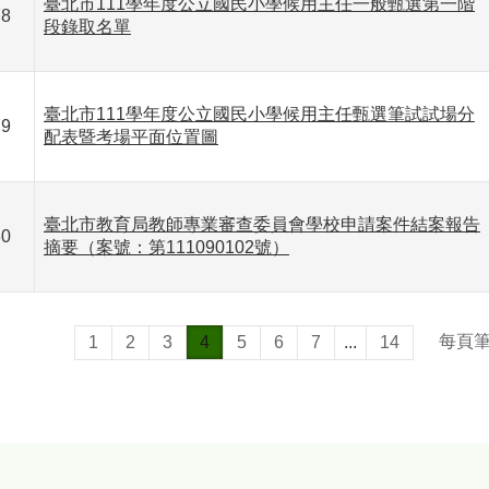
臺北市111學年度公立國民小學候用主任一般甄選第一階
78
段錄取名單
臺北市111學年度公立國民小學候用主任甄選筆試試場分
79
配表暨考場平面位置圖
臺北市教育局教師專業審查委員會學校申請案件結案報告
80
摘要（案號：第111090102號）
每頁
1
2
3
4
5
6
7
...
14