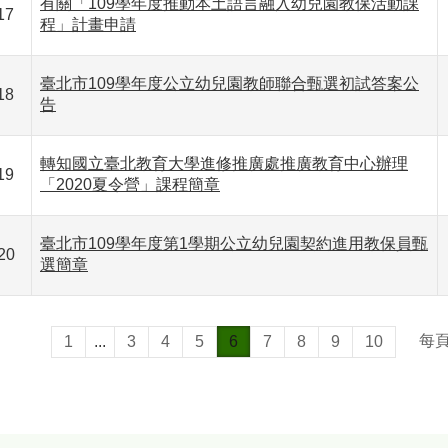
有關「109學年度推動本土語言融入幼兒園教保活動課
17
程」計畫申請
臺北市109學年度公立幼兒園教師聯合甄選初試答案公
18
告
轉知國立臺北教育大學進修推廣處推廣教育中心辦理
19
「2020夏令營」課程簡章
臺北市109學年度第1學期公立幼兒園契約進用教保員甄
20
選簡章
每
1
...
3
4
5
6
7
8
9
10