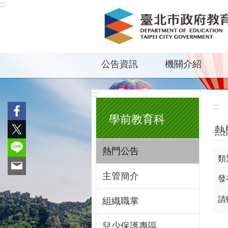
:::
跳到主要內容區塊
公告資訊
機關介紹
:::
:::
學前教育科
熱
熱門公告
類
主管簡介
發
請
組織職掌
兒少保護專區