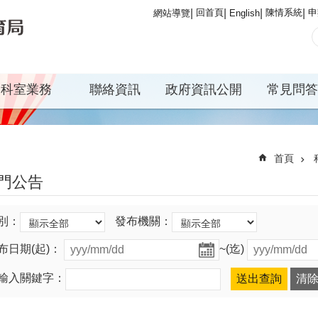
回首頁
陳情系統
申
網站導覽
English
科室業務
聯絡資訊
政府資訊公開
常見問答
首頁
門公告
別：
發布機關：
布日期(起)：
~(迄)
輸入關鍵字：