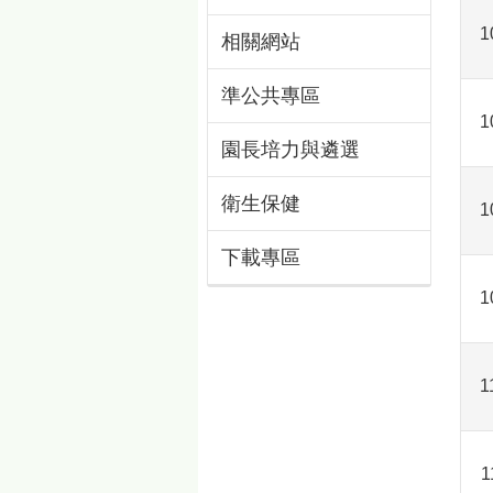
1
相關網站
準公共專區
1
園長培力與遴選
衛生保健
1
下載專區
1
1
1