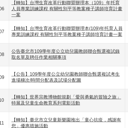
【轉知】台灣生育改革行動聯盟辦理本（109）年托育
06
人員專業訓練課程 有關性別平等教案種子講師培育計畫
一案
【轉知】台灣生育改革行動聯盟辦理本(109)年托育人員
07
專業訓練課程 有關性別平等教案種子講師培育計畫一案
公告臺北市109學年度公立幼兒園教師聯合甄選複試錄
08
取名單及聘任作業相關事項
【公告】109學年度公立幼兒園教師聯合甄選複試考生
09
進場梯次/時間分配表及試場分配圖
【轉知】世界宗教博物館規劃「愛與勇氣的冒險之旅」
10
特展及兒童生命教育系列電影活動
【轉知】臺北市立兒童新樂園推出「童心抗疫，感謝有
11
您」優惠措施活動