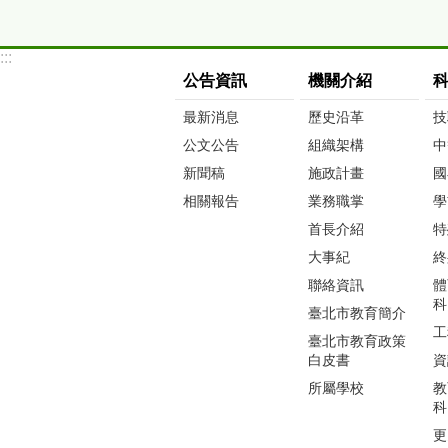
:::
公告資訊
機關介紹
最新消息
歷史沿革
技
公文公告
組織架構
中
新聞稿
施政計畫
國
相關報告
業務職掌
學
首長介紹
特
大事紀
終
聯絡資訊
體
科
臺北市教育簡介
工
臺北市教育政策
白皮書
資
所屬學校
教
科
更