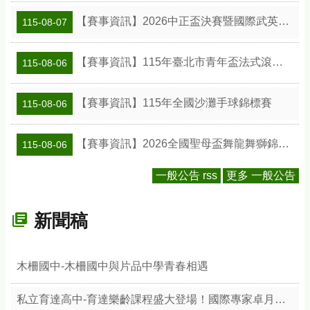
【賽事資訊】2026中正盃決賽暨國際武英盃武術精英錦標賽
115-08-07
【賽事資訊】115年臺北市青年盃法式滾球錦標賽
115-08-06
【賽事資訊】115年全國沙灘手球錦標賽
115-08-06
【賽事資訊】2026全國聖母盃舞龍舞獅錦標賽
115-08-06
一般公告 rss
更多 一般公告
新聞稿
木柵國中-木柵國中與片品中學青春相遇
私立育達高中-育達樂齡課程盛大登場！國際專家卓月蘭帶領樂齡族體驗綠色療癒力