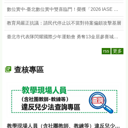
數位實中-臺北數位實中雙喜臨門！榮獲「2026 IASE 教育影響力獎」雙楷模，以數位治理與無圍牆校園引領教育新典範
教育局嚴正抗議：請民代停止以不當對待案偏頗攻擊基層
臺北市代表隊閃耀國際少年運動會 勇奪13金居參賽城市之冠 展現競技實力與城市榮耀
rss
更多
查核專區
教學現場人員（含社團教師、教練等）違反兒少法查詢專區