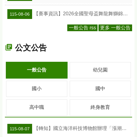
【賽事資訊】2026全國聖母盃舞龍舞獅錦標賽
115-08-06
一般公告 rss
更多 一般公告
公文公告
一般公告
幼兒園
國小
國中
高中職
終身教育
【轉知】國立海洋科技博物館辦理「漲潮時刻—原民智慧主題探索課程」參訪補助案
115-08-07