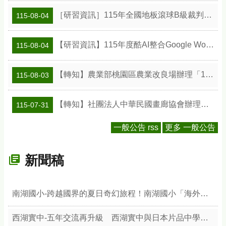
［研習資訊］115年全國地板滾球B級裁判研習會
115-08-04
【研習資訊】115年度酷AI整合Google Workspace智慧教學應用研習實施計畫
115-08-04
【轉知】農業部桃園區農業改良場辦理「115年食農教育專業人員在職訓練課程」
115-08-03
【轉知】社團法人中華民國畫廊協會辦理「2026 ART TAIPEI臺北國際藝術博覽會」之「藝術教育日」計畫
115-07-31
一般公告 rss
更多 一般公告
新聞稿
南湖國小-跨越國界的夏日奇幻旅程！南湖國小「海外青年英語服務營」圓滿落幕—8位美加志工攜手64位學員雙向學習，結合校本「天文與陶藝」展現臺灣文化魅力
西湖實中-五年交流再升級 西湖實中與日本片品中學締結教育合作夥伴