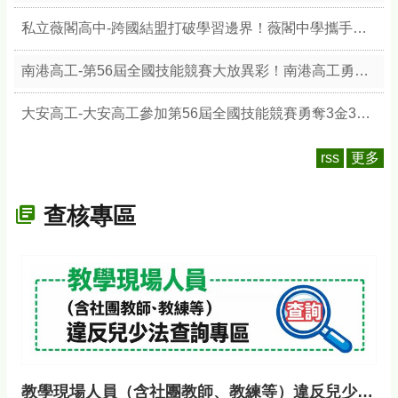
私立薇閣高中-跨國結盟打破學習邊界！薇閣中學攜手美國ASU 開創全英文工程科技教育新局
南港高工-第56屆全國技能競賽大放異彩！南港高工勇奪3金4銀2銅5優勝5佳作 展現頂尖技職實力
大安高工-大安高工參加第56屆全國技能競賽勇奪3金3銀4銅 展現技職教育扎實成果
rss
更多
查核專區
教學現場人員（含社團教師、教練等）違反兒少法查詢專區