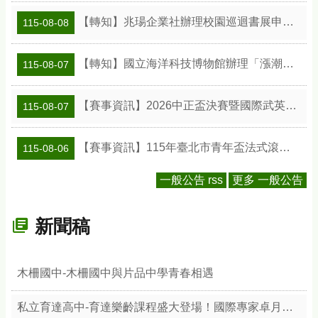
【轉知】兆瑒企業社辦理校園巡迴書展申請資訊
115-08-08
【轉知】國立海洋科技博物館辦理「漲潮時刻—原民智慧主題探索課程」參訪補助案
115-08-07
【賽事資訊】2026中正盃決賽暨國際武英盃武術精英錦標賽
115-08-07
【賽事資訊】115年臺北市青年盃法式滾球錦標賽
115-08-06
一般公告 rss
更多 一般公告
新聞稿
木柵國中-木柵國中與片品中學青春相遇
私立育達高中-育達樂齡課程盛大登場！國際專家卓月蘭帶領樂齡族體驗綠色療癒力