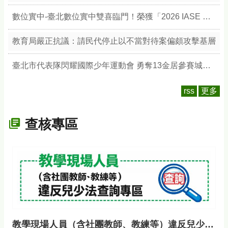
數位實中-臺北數位實中雙喜臨門！榮獲「2026 IASE 教育影響力獎」雙楷模，以數位治理與無圍牆校園引領教育新典範
教育局嚴正抗議：請民代停止以不當對待案偏頗攻擊基層
臺北市代表隊閃耀國際少年運動會 勇奪13金居參賽城市之冠 展現競技實力與城市榮耀
rss
更多
查核專區
教學現場人員（含社團教師、教練等）違反兒少法查詢專區