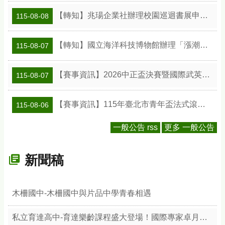
【轉知】兆瑒企業社辦理校園巡迴書展申請資訊
115-08-08
【轉知】國立海洋科技博物館辦理「漲潮時刻—原民智慧主題探索課程」參訪補助案
115-08-07
【賽事資訊】2026中正盃決賽暨國際武英盃武術精英錦標賽
115-08-07
【賽事資訊】115年臺北市青年盃法式滾球錦標賽
115-08-06
一般公告 rss
更多 一般公告
新聞稿
木柵國中-木柵國中與片品中學青春相遇
私立育達高中-育達樂齡課程盛大登場！國際專家卓月蘭帶領樂齡族體驗綠色療癒力