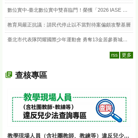
數位實中-臺北數位實中雙喜臨門！榮獲「2026 IASE 教育影響力獎」雙楷模，以數位治理與無圍牆校園引領教育新典範
教育局嚴正抗議：請民代停止以不當對待案偏頗攻擊基層
臺北市代表隊閃耀國際少年運動會 勇奪13金居參賽城市之冠 展現競技實力與城市榮耀
rss
更多
查核專區
教學現場人員（含社團教師、教練等）違反兒少法查詢專區