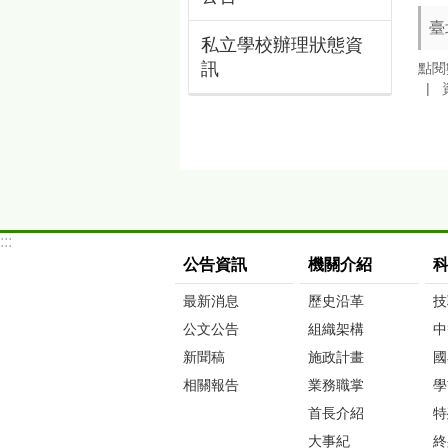
臺
私立學校辦理狀態資
訊
點閱
:::
公告資訊
機關介紹
最新消息
歷史沿革
技
公文公告
組織架構
中
新聞稿
施政計畫
國
相關報告
業務職掌
學
首長介紹
特
大事紀
終