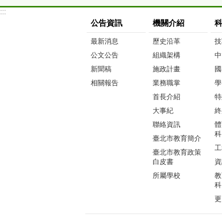
:::
公告資訊
機關介紹
最新消息
歷史沿革
技
公文公告
組織架構
中
新聞稿
施政計畫
國
相關報告
業務職掌
學
首長介紹
特
大事紀
終
聯絡資訊
體
科
臺北市教育簡介
工
臺北市教育政策
白皮書
資
所屬學校
教
科
更