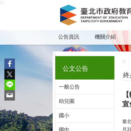
:::
跳到主要內容區塊
公告資訊
機關介紹
:::
:::
公文公告
終
一般公告
【
幼兒園
宣
國小
臺北
國中
月3