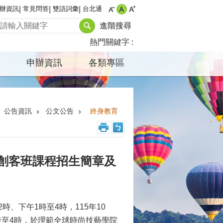
辦資訊
常見問答
雙語詞彙
台北通
進階搜尋
熱門關鍵字
申辦資訊
各類專區
公告資訊
公文公告
終身教育
啡創客班課程招生簡章及
時、下午1時至4時，115年10
1時至4時，於理範全球時尚技藝學院