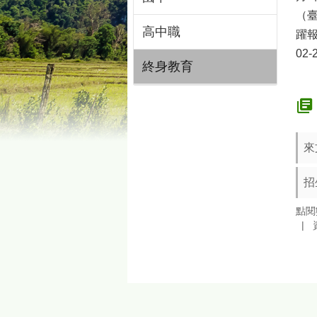
（臺
高中職
躍報
02-
終身教育
來
招
點閱