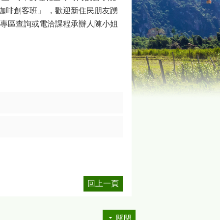
民咖啡創客班
」
，歡迎新住民朋友踴
i/新住民專區查詢或電洽課程承辦人陳小姐
回上一頁
關閉