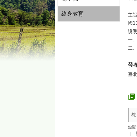
終身教育
主
國1
說
一、
二、
發
臺
教
點閱