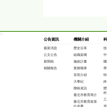
:::
公告資訊
機關介紹
最新消息
歷史沿革
技
公文公告
組織架構
中
新聞稿
施政計畫
國
相關報告
業務職掌
學
首長介紹
特
大事紀
終
聯絡資訊
體
科
臺北市教育簡介
工
臺北市教育政策
白皮書
資