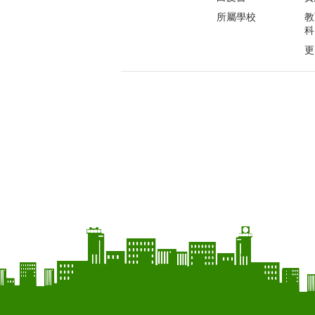
所屬學校
教
科
更