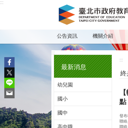
:::
跳到主要內容區塊
公告資訊
機關介紹
:::
:::
最新消息
終
幼兒園
【
國小
點
國中
發布
聯絡
高中職
聯絡