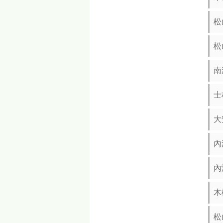
松
松
南
士
大
內
內
木
松