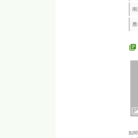
南
應
點閱