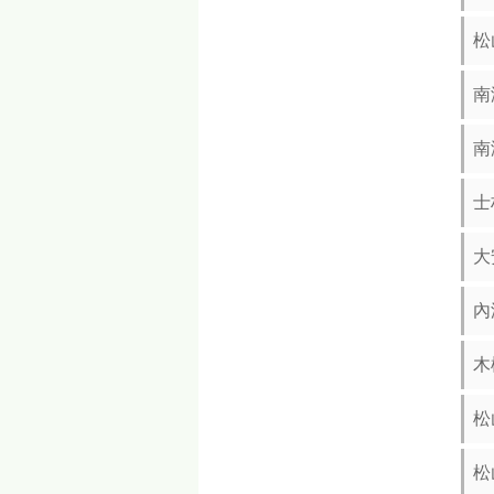
松
南
南
士
大
內
木
松
松