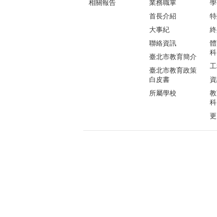
相關報告
業務職掌
學
首長介紹
特
大事紀
終
聯絡資訊
體
科
臺北市教育簡介
工
臺北市教育政策
白皮書
資
所屬學校
教
科
更