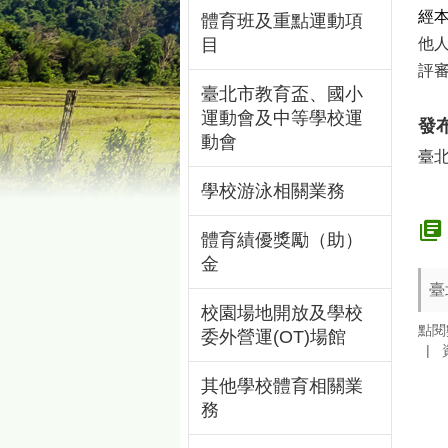
經
體育班及重點運動項
目
他
評
臺北市教育盃、國小
運動會及中等學校運
發
動會
臺
學校游泳相關業務
體育績優獎勵（助）
金
臺
校園場地開放及學校
點閱
委外營運(OT)場館
其他學校體育相關業
務