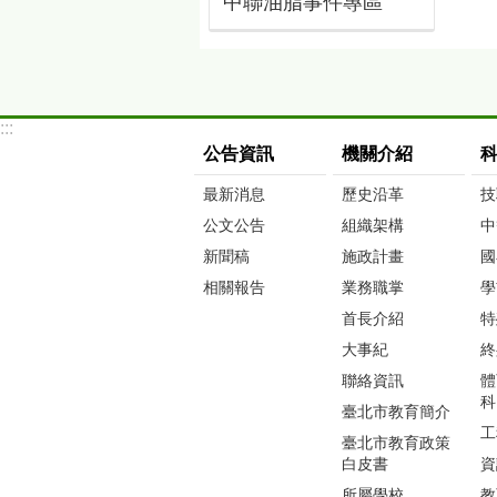
中聯油脂事件專區
:::
公告資訊
機關介紹
最新消息
歷史沿革
技
公文公告
組織架構
中
新聞稿
施政計畫
國
相關報告
業務職掌
學
首長介紹
特
大事紀
終
聯絡資訊
體
科
臺北市教育簡介
工
臺北市教育政策
白皮書
資
所屬學校
教