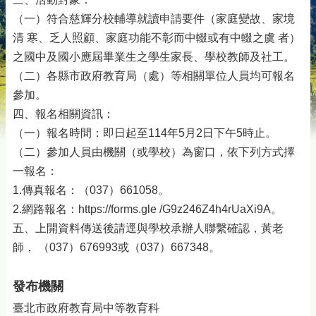
（一）符合慈輝分校輔導就讀申請要件（家庭變故、家境
清 寒、乏人照顧、家庭功能不彰而中輟或有中輟之虞 者）
之國中及國小應屆畢業生之學生家長、學校教師及社工。
（二）各縣市政府教育局（處）等相關單位人員均可報名
參加。
四、報名相關資訊：
（一）報名時間：即日起至114年5月2日下午5時止。
（二）參加人員由機關（或學校）為窗口，依下列方式擇
一報名：
1.傳真報名：（037）661058。
2.網路報名：https://forms.gle /G9z246Z4h4rUaXi9A。
五、上開資料傳送後請逕與學校承辦人聯繫確認，黃老
師， （037）676993或（037）667348。
發布機關
臺北市政府教育局中等教育科