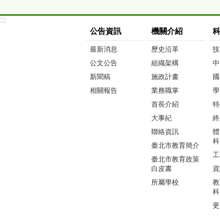
:::
公告資訊
機關介紹
最新消息
歷史沿革
技
公文公告
組織架構
中
新聞稿
施政計畫
國
相關報告
業務職掌
學
首長介紹
特
大事紀
終
聯絡資訊
體
科
臺北市教育簡介
工
臺北市教育政策
白皮書
資
所屬學校
教
科
更