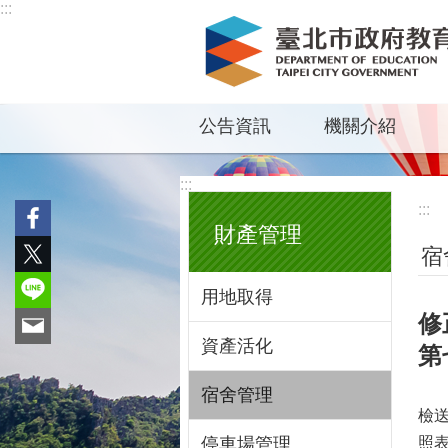
:::
跳到主要內容區塊
公告資訊
機關介紹
:::
:::
財產管理
宿
用地取得
修
資產活化
第
宿舍管理
檢
停車場管理
照