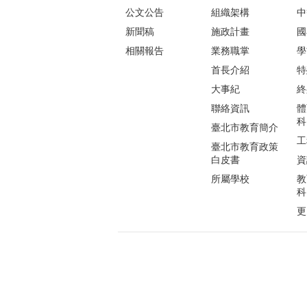
公文公告
組織架構
中
新聞稿
施政計畫
國
相關報告
業務職掌
學
首長介紹
特
大事紀
終
聯絡資訊
體
科
臺北市教育簡介
工
臺北市教育政策
白皮書
資
所屬學校
教
科
更