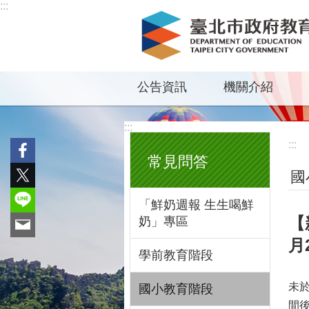
:::
跳到主要內容區塊
公告資訊
機關介紹
:::
:::
常見問答
國
「鮮奶週報 生生喝鮮
【
奶」專區
月
學前教育階段
未
國小教育階段
間