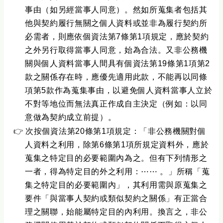
事由（如另經當事人同意）。然如所蒐集者包括其
他與契約履行無關之個人資料或並非為履行契約所
必需者，則應依個資法第7條第1項規定，應於契約
之外另行取得當事人同意，始為合法。又非公務機
關與個人資料當事人間具有個資法第19條第1項第2
款之關係存在時，應優先適用此款，不能再以同條
項第5款作為蒐集事由，以避免個人資料當事人立於
不對等地位而無法真正作成自主決定（例如：以同
意做為契約成立前提）。
👉
次按個資法第20條第1項規定：「非公務機關對個
人資料之利用，除第6條第1項所規定資料外，應於
蒐集之特定目的必要範圍內為之。但有下列情形之
一者，得為特定目的外之利用：
⋯⋯
。」所稱「蒐
集之特定目的必要範圍內」，其利用需與原蒐集之
要件「與當事人契約或類似契約之關係」有正當合
理之關聯，始能屬特定目的內利用。換言之，非公