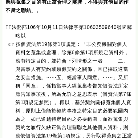
應與蒐集之目的有正當合理之關聯，不得與其他目的作
不當之聯結
」。
👨‍✈️
法務部106年10月11日法律字第10603509640號函釋
略以：
👉
按個資法第19條第1項規定：「非公務機關對個人
資料之蒐集或處理，除第6條第1項所規定資料外，
應有特定目的，並符合下列情形之一者：⋯⋯二、
與當事人有契約或類似契約之關係，且已採取適當
之安全措施。⋯⋯五、經當事人同意。⋯⋯」又所
稱「同意」，係指當事人經蒐集者告知個資法所定
應告知事項後，所為允許之意思表示（個資法第7條
第1項規定參照）。再以，基於契約關係蒐集個人資
料，原則上僅能於契約事務之特定目的必要範圍內
為之，如已逾越特定目的之必要範圍，而欲蒐集與
契約之履行欠缺正當合理關聯之其他個人資料，則
應依個資法第19條第1項規定，另行取得蒐集之正當