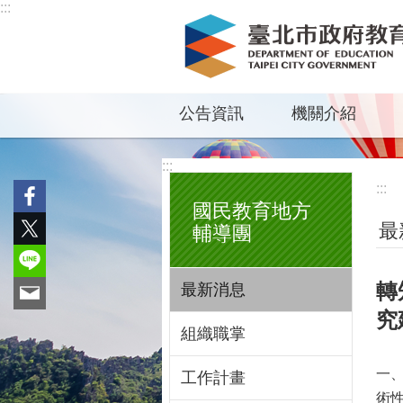
:::
跳到主要內容區塊
公告資訊
機關介紹
:::
:::
國民教育地方
最
輔導團
轉
最新消息
究
組織職掌
一
工作計畫
術