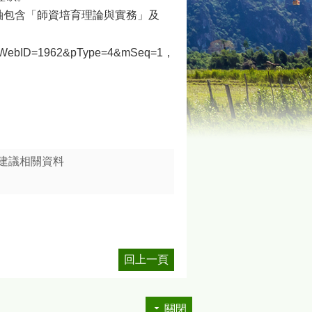
主軸包含「師資培育理論與實務」及
ebID=1962&pType=4&mSeq=1，
究建議相關資料
回上一頁
關閉