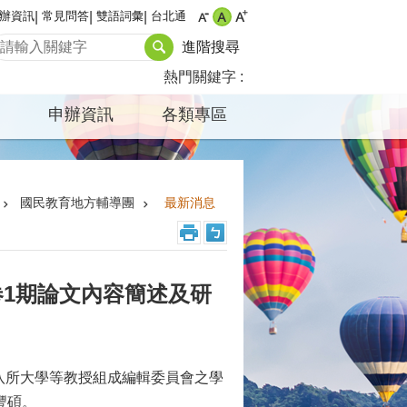
辦資訊
常見問答
雙語詞彙
台北通
進階搜尋
熱門關鍵字
申辦資訊
各類專區
國民教育地方輔導團
最新消息
卷1期論文內容簡述及研
八所大學等教授組成編輯委員會之學
豐碩。