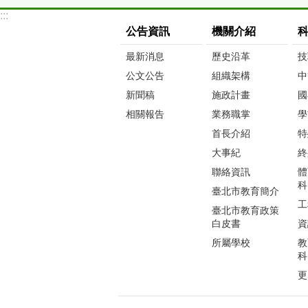
:::
公告資訊
機關介紹
最新消息
歷史沿革
技
公文公告
組織架構
中
新聞稿
施政計畫
國
相關報告
業務職掌
學
首長介紹
特
大事紀
終
聯絡資訊
體
科
臺北市教育簡介
工
臺北市教育政策
白皮書
資
所屬學校
教
科
更