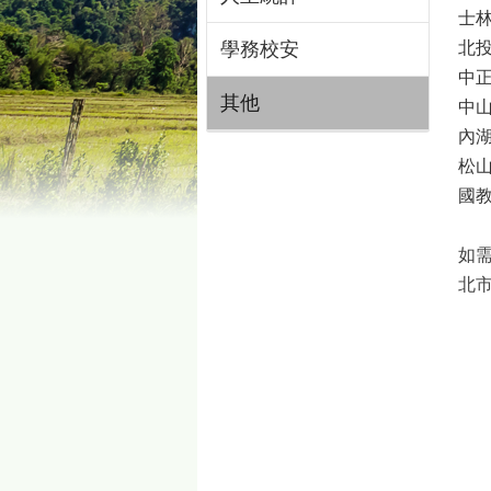
士
學務校安
北
中
其他
中
內
松
國
如需
北