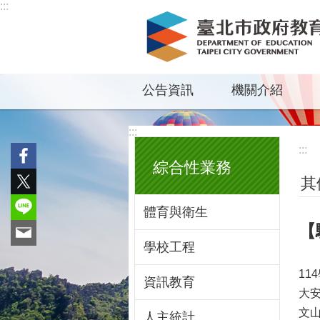
:::
跳到主要內容區塊
公告資訊
機關介紹
:::
:::
綜合性業務
其
體育與衛生
【
學校工程
11
資訊教育
大
文
人主統計