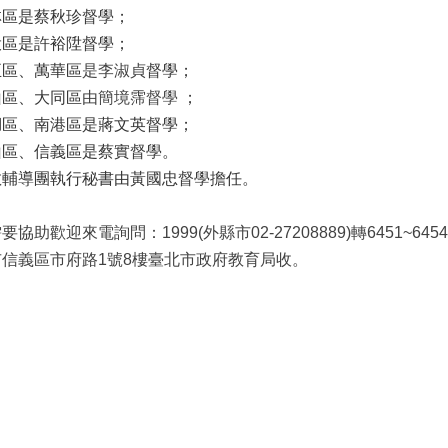
林區是蔡秋珍督學；
投區是許裕陞督學；
正區、萬華區
是李淑貞
督學；
山區、大同區
由簡境霈督學
；
湖區、南港區是蔣文英督學；
山區、信義區是蔡實督學。
教輔導團執行秘書由黃國忠督學擔任。
要協助歡迎來電詢問：1999(外縣市02-27208889)轉6451~
市信義區市府路1號8樓臺北市政府教育局收。