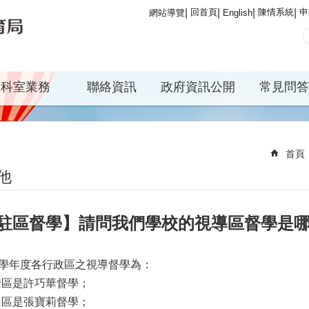
回首頁
陳情系統
申
網站導覽
English
科室業務
聯絡資訊
政府資訊公開
常見問答
首頁
他
駐區督學】請問我們學校的視導區督學是
4學年度各行政區之視導督學為：
安區是許巧華督學；
山區是張寶莉督學；