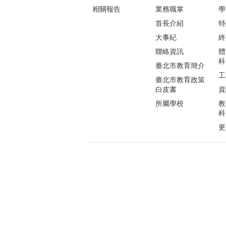
相關報告
業務職掌
學
首長介紹
特
大事紀
終
聯絡資訊
體
科
臺北市教育簡介
工
臺北市教育政策
白皮書
資
所屬學校
教
科
更