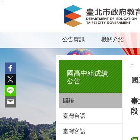
:::
跳到主要內容區塊
公告資訊
機關介紹
:::
:::
國高中組成績
國
公告
臺
國語
段
臺灣台語
臺灣客語