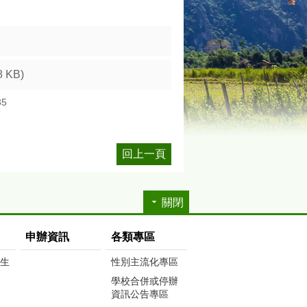
8 KB)
35
回上一頁
關閉
申辦資訊
各類專區
生生
性別主流化專區
學校合併或停辦
資訊公告專區