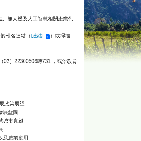
師生、無人機及人工智慧相關產業代
請於報名連結（
[連結]
）或掃描
22300506轉731 ，或洽教育
發展政策展望
發展藍圖
慧城市實踐
展
以及農業應用