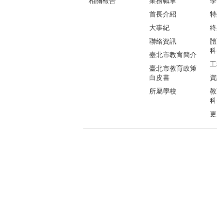
相關報告
業務職掌
學
首長介紹
特
大事紀
終
聯絡資訊
體
科
臺北市教育簡介
工
臺北市教育政策
白皮書
資
所屬學校
教
科
更