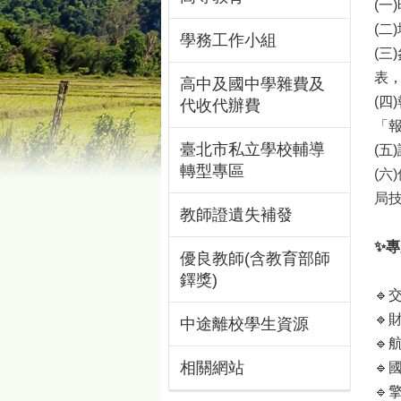
(一
(
學務工作小組
(
表，
高中及國中學雜費及
(四
代收代辦費
「報
臺北市私立學校輔導
(
轉型專區
(六
局
教師證遺失補發
✨專
優良教師(含教育部師
鐸獎)

🔹
中途離校學生資源
🔹
相關網站
🔹
🔹