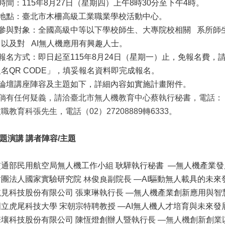
)時間：115年8月27日（星期四）上午8時30分至下午4時。
二)地點：臺北市木柵高級工業職業學校活動中心。
三)參與對象：全國高級中等以下學校師生、大專院校相關 系所
以及對 AI無人機應用有興趣人士。
)報名方式：即日起至115年8月24日（星期一）止，免報名費，
名QR CODE」，填妥報名資料即完成報名。
五)論壇講座陣容及主題如下，詳細內容如實施計畫附件。
)倘有任何疑義，請洽臺北市無人機教育中心蔡執行秘書，電話：（02）
技職教育科張先生，電話
（02）27208889轉6333。
題演講 講者陣容/主題
交通部民用航空局無人機工作小組 耿驊執行秘書 —無人機產業
財團法人國家實驗研究院 林俊良副院長 —AI驅動無人載具的未來
航見科技股份有限公司 張東琳執行長 —無人機產業創新應用與智
國立虎尾科技大學 宋朝宗特聘教授 —AI無人機人才培育與未來發
擎壤科技股份有限公司 陳恆燈創辦人暨執行長
—無人機創新創業