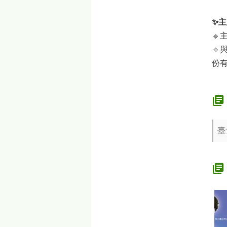
✨
🔹

份
臺