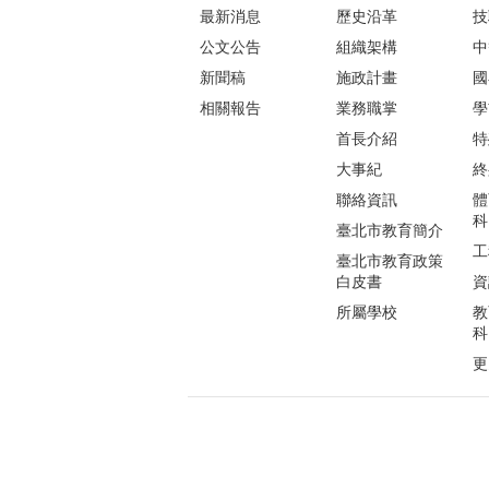
最新消息
歷史沿革
技
公文公告
組織架構
中
新聞稿
施政計畫
國
相關報告
業務職掌
學
首長介紹
特
大事紀
終
聯絡資訊
體
科
臺北市教育簡介
工
臺北市教育政策
白皮書
資
所屬學校
教
科
更