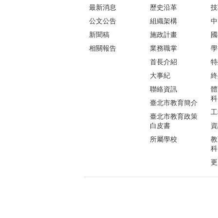
最新消息
歷史沿革
技
公文公告
組織架構
中
新聞稿
施政計畫
國
相關報告
業務職掌
學
首長介紹
特
大事紀
終
聯絡資訊
體
科
臺北市教育簡介
工
臺北市教育政策
白皮書
資
所屬學校
教
科
更