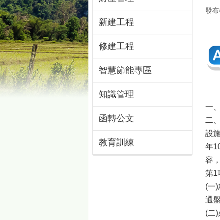
發布
新建工程
修建工程
智慧節能專區
知識管理
一、
函轉公文
二
設施
教育訓練
年1
容
第1
(
通
(