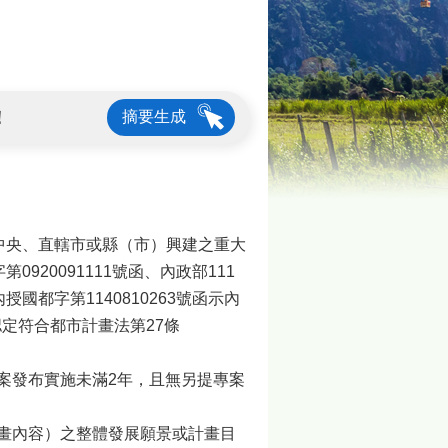
！
摘要生成
中央、直轄市或縣（市）興建之重大
920091111號函、內政部111
內授國都字第1140810263號函示內
定符合都市計畫法第27條
案發布實施未滿2年，且無另提專案
計畫內容）之整體發展願景或計畫目