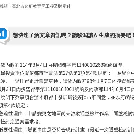
機關：臺北市政府教育局工程及財產科
想快速了解文章資訊嗎？體驗閱讀AI生成的摘要吧
依內政部114年8月4日內授國都字第1140810263號函辦理。
、爾後貴單位擬依都市計畫法第27條第1項第4款規定：「為配合
時。」辦理都市計畫變更時，請依內政部93年1月7日內授營都字第0
0月24日內授營都字第11108184061號函及內政部114年8月4日
，說明下列事項會辦本府都市發展局後簽陳市府同意，並以府函認
項第4款規定：
一)急迫性理由：申請變更之地區尚未啟動通盤檢討作業、通盤檢討
盤檢討之通案需求者。
二)必要性理由：變更事由是否符合現行計畫（最近一次通盤檢討