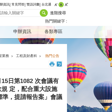
辦資訊
常見問答
雙語詞彙
台北通
進階搜尋
熱門關鍵字
申辦資訊
各類專區
室業務
工程及財產科
熱門公告
5日第1082 次會議有
款規 定，配合重大設施
標準，提請報告案」會議