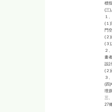
標
(三
１
(
門
(
(
２
畫
設
(
３
(
理
三
2