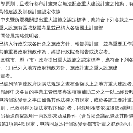
指導原則，且現行都市計畫規定無法配合重大建設計畫之推動，
)具體建設及財務計畫認定依據：
、中央暨所屬機關提出重大設施之認定標準，應符合下列各款之
１)重大設施有區域整體考量並已納入各級國土計畫部
空間發展策略敘明者。
２)已納入行政院或各部會之施政方針、報告與計畫，並為重要工
３)其他重要政府施政作為，經提行政院會報告或決定者。
、直轄市、縣（市）政府提出重大設施之認定標準，應符合下列
者。(１)已列入地方政府施政方針、施政計畫之重大設施建
計畫者。
２)已編列預算達政府採購法規定之查核金額以上之地方重大建設者
、報經中央各目的事業主管機關專案核准補助二分之一以上經費
四)申請個案變更之事由如係其他法律另有規定，或於各該主要計
原則，已敘明得另循法定程序檢討者，得敘明相關依據後依照辦
、另檢送前揭說明一內政部來函及附件（含旨揭會議紀錄及其附
7條第1項第4款規定，申請同意迅行個案變更都市計畫之範例說明