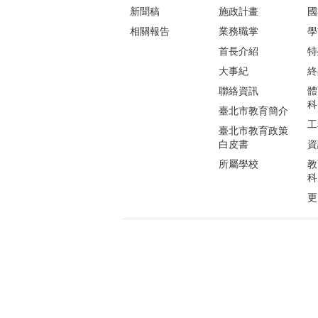
新聞稿
施政計畫
國
相關報告
業務職掌
學
首長介紹
特
大事紀
終
聯絡資訊
體
科
臺北市教育簡介
工
臺北市教育政策
白皮書
資
所屬學校
教
科
更