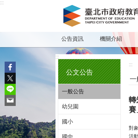
:::
跳到主要內容區塊
公告資訊
機關介紹
:::
:::
公文公告
一
一般公告
轉
幼兒園
賽
國小
對
國中
活