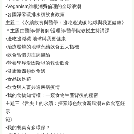
•Veganism維根消費倫理的全球浪潮
•各國淨零碳排永續飲食政策
主題二《永續飲食與醫學：邊吃邊減碳 地球與我更健康》
＊主題由醫師/營養師/護理師/醫學院教授主持講課
•邊吃邊減碳 地球與我更健康
•治療發燒的地球永續飲食五大指標
•飲食習慣與疾病風險
•營養學界愛因斯坦的救命飲食
•健康新四類飲食邊
•食品碳足跡
•飲食與人畜共通疾病疫情
•我的食物知情權：一窺食物生產背後的秘密
主題三《舌尖上的永續：探索綠色飲食新風潮＆飲食烹飪
示
範》
•我的餐桌有多環保？