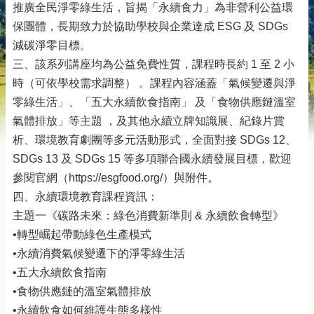
推廣全民淨零綠生活，旨揭「永續食力」為非營利公益環
保團體，長期致力於協助學校與企業達成 ESG 及 SDGs
減碳淨零目標。
三、該系列講座均為公益免費性質，課程時長約 1 至 2 小
時（可依學校需求調整） 。課程內容涵蓋「氣候變遷與淨
零綠生活」、「五大永續飲食指南」 及「食物供應鏈溫室
氣體排放」等主題 ，及其他永續立牌知識展、紀錄片賞
析、環境教育劇團等多元活動形式，全面對接 SDGs 12、
SDGs 13 及 SDGs 15 等多項聯合國永續發展目標，歡迎
參閱官網（https://esgfood.org/）與附件。
四、永續環境教育課程資訊：
主題一《碳路未來：綠色消費新準則 & 永續飲食轉型》
•轉型崛起帶動綠色生產模式
•永續消費氣候變遷下的淨零綠生活
•五大永續飲食指南
•食物供應鏈的溫室氣體排放
•永續飲食如何維護生態多樣性