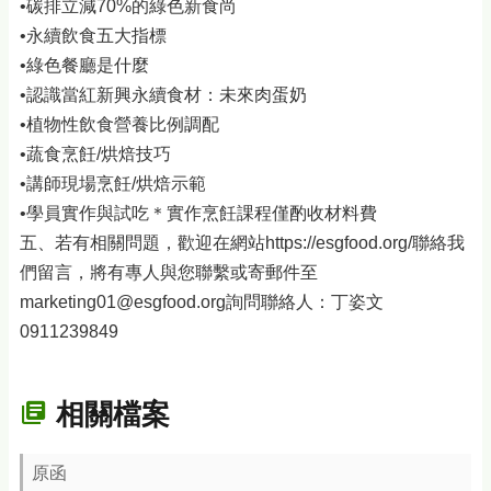
•碳排立減70%的綠色新食尚
•永續飲食五大指標
•綠色餐廳是什麼
•認識當紅新興永續食材：未來肉蛋奶
•植物性飲食營養比例調配
•蔬食烹飪/烘焙技巧
•講師現場烹飪/烘焙示範
•學員實作與試吃＊實作烹飪課程僅酌收材料費
五、若有相關問題，歡迎在網站https://esgfood.org/聯絡我
們留言，將有專人與您聯繫或寄郵件至
marketing01@esgfood.org詢問聯絡人：丁姿文
0911239849
相關檔案
原函