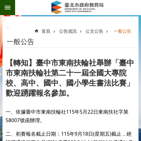
:::
跳到主要內容區塊
:::
:::
首頁
公告資訊
公文公告
一般公告
一般公告
【轉知】臺中市東南扶輪社舉辦「臺中
市東南扶輪社第二十一屆全國大專院
校、高中、國中、國小學生書法比賽」
歡迎踴躍報名參加。
115
5
22
一、依據臺中市東南扶輪社
年
月
日東南扶社字第
58007
號函辦理
。
115
9
18
(
)
二、初賽報名截止日期：
年
月
日
星期五
截止，經