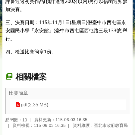
(
200
)
評審通過初賽作品
預計遴選
名以內
另行以信函通知參
加決賽。
115
11
1
(
)
三、決賽日期：
年
月
日
星期日
假臺中市西屯區永
(
133
)
安國民小學「永安館」
臺中市西屯區西屯路三段
號
舉
行。
1
四、檢送比賽簡章
份。
相關檔案
比賽簡章
pdf(2.35 MB)
點閱數：
資料更新：115-06-03 16:35
10
資料檢視：115-06-03 16:35
資料維護：臺北市政府教育局