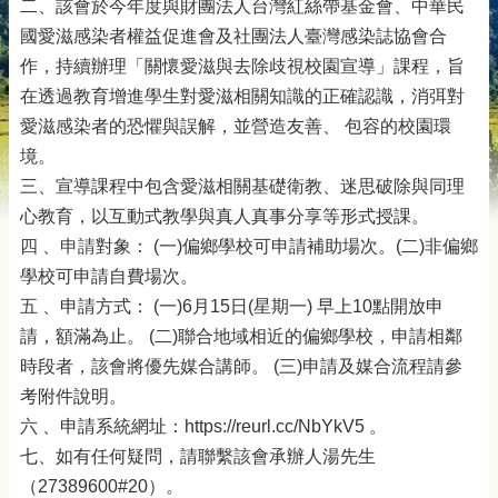
二、該會於今年度與財團法人台灣紅絲帶基金會、中華民
國愛滋感染者權益促進會及社團法人臺灣感染誌協會合
作，持續辦理「關懷愛滋與去除歧視校園宣導」課程，旨
在透過教育增進學生對愛滋相關知識的正確認識，消弭對
愛滋感染者的恐懼與誤解，並營造友善、 包容的校園環
境。
三、宣導課程中包含愛滋相關基礎衛教、迷思破除與同理
心教育，以互動式教學與真人真事分享等形式授課。
四
、
申請
對象： (一)偏鄉學校可申請補助場次。(二)非偏鄉
學校可申請自費場次。
五
、申請方式： (一)6月15日(星期一) 早上10點開放申
請，額滿為止。 (二)聯合地域相近的偏鄉學校，申請相鄰
時段者，
該
會將優先媒合講師。 (三)申請及媒合流程請參
考附件說明。
六
、申請系統網址：https://reurl.cc/NbYkV5 。
七、如有任何疑問，請聯繫
該
會承辦人湯先生
（27389600#20）。