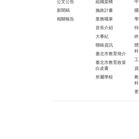
公文公告
組織架構
中
新聞稿
施政計畫
國
相關報告
業務職掌
學
首長介紹
特
大事紀
終
聯絡資訊
體
科
臺北市教育簡介
工
臺北市教育政策
白皮書
資
所屬學校
教
科
更