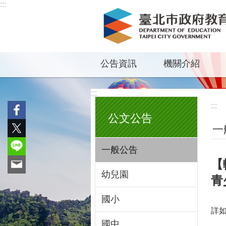
:::
跳到主要內容區塊
公告資訊
機關介紹
:::
:::
公文公告
一
一般公告
【
幼兒園
青
國小
詳
國中