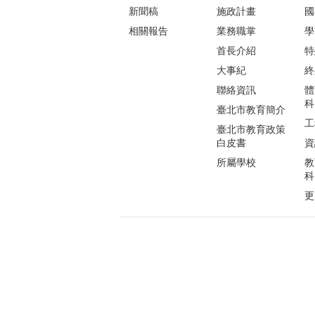
新聞稿
施政計畫
國
相關報告
業務職掌
學
首長介紹
特
大事紀
終
聯絡資訊
體
科
臺北市教育簡介
工
臺北市教育政策
白皮書
資
所屬學校
教
科
更