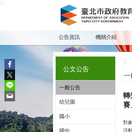
:::
跳到主要內容區塊
公告資訊
機關介紹
:::
:::
公文公告
一
一般公告
轉
幼兒園
賽
國小
對
國中
活