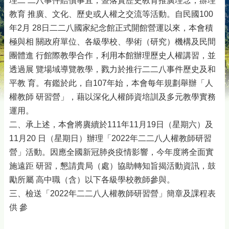
理二 二八事件賠償事宜，暨落實歷史教育推廣理念，辦理
教育 推廣、文化、歷史或人權之交流等活動。自民國100
年2月 28日二二八國家紀念館正式開館營運以來，本會積
極與相 關政府單位、各級學校、學術（研究）機構及民間
團體進 行館際教學合作，利用本館辦理歷史人權講習，並
透過展 覽場域導覽教學，戮力於推行二二八事件歷史及和
平教 育。有鑑於此，自107年始，本會每年規劃舉辦「人
權教師 研習營」，藉以深化人權師資培訓及多元教學實務
運用。
二、承上述，本會將賡續於111年11月19日（星期六）及
11月20 日（星期日）辦理「2022年二二八人權教師研習
營」活動。因應全國新冠肺炎疫情影響，今年度將全面實
施遠距 研習，懇請貴局（處）協助轉知旨揭活動資訊，鼓
勵所屬 高中職（含）以下各級學校教師參與。
三、檢送「2022年二二八人權教師研習營」簡章及課程表
供 參