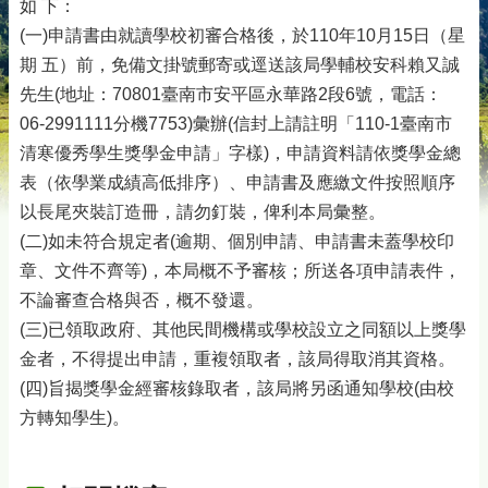
如 下：
(一)申請書由就讀學校初審合格後，於110年10月15日（星
期 五）前，免備文掛號郵寄或逕送該局學輔校安科賴又誠
先生(地址：70801臺南市安平區永華路2段6號，電話：
06-2991111分機7753)彙辦(信封上請註明「110-1臺南市
清寒優秀學生獎學金申請」字樣)，申請資料請依獎學金總
表（依學業成績高低排序）、申請書及應繳文件按照順序
以長尾夾裝訂造冊，請勿釘裝，俾利本局彙整。
(二)如未符合規定者(逾期、個別申請、申請書未蓋學校印
章、文件不齊等)，本局概不予審核；所送各項申請表件，
不論審查合格與否，概不發還。
(三)已領取政府、其他民間機構或學校設立之同額以上獎學
金者，不得提出申請，重複領取者，該局得取消其資格。
(四)旨揭獎學金經審核錄取者，該局將另函通知學校(由校
方轉知學生)。