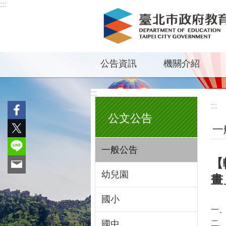
:::
跳到主要內容區塊
公告資訊
機關介紹
:::
:::
公文公告
一
一般公告
【
幼兒園
畫
國小
一、
國中
二