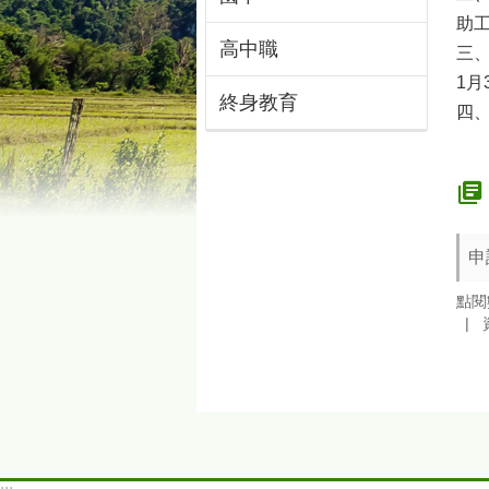
助
高中職
三、
1月
終身教育
四、
申
點閱