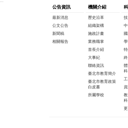
:::
公告資訊
機關介紹
最新消息
歷史沿革
技
公文公告
組織架構
中
新聞稿
施政計畫
國
相關報告
業務職掌
學
首長介紹
特
大事紀
終
聯絡資訊
體
科
臺北市教育簡介
工
臺北市教育政策
白皮書
資
所屬學校
教
科
更