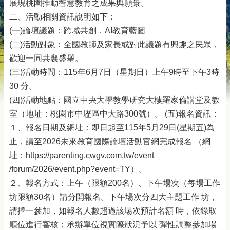
展現桃園推動智慧教育之成果與願景。
二、活動相關資訊說明如下：
(一)論壇議題：跨域共創．AI教育藍圖
(二)活動對象：全國教師及家長或對此議題有興趣之民眾，
歡迎一同共襄盛舉。
(三)活動時間：115年6月7日（星期日）上午9時至下午3時
30 分。
(四)活動地點：國立中央大學教學研究大樓羅家倫講堂及教
室（地址：桃園市中壢區中大路300號）。 (五)報名資訊：
１、報名日期及網址：即日起至115年5月29日(星期五)為
止，請至2026未來教育國際論壇活動官網完成報名 （網
址：https://parenting.cwgv.com.tw/event
/forum/2026/event.php?event=TY）。
２、報名方式：上午（限額200名）、下午場次（每場工作
坊限額30名）請分開報名。下午場次分四大主題工作 坊，
請擇一參加，如報名人數超過該場次預計名額 時，依錄取
順位進行審核；承辦單位視實際狀況予以 彈性調整參加場