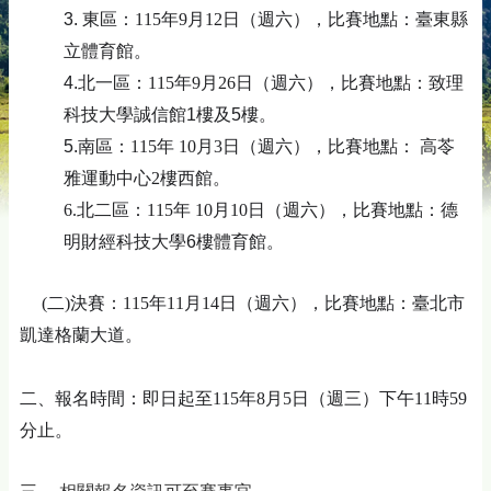
3.
東區：
115
年
9
月
12
日
（週六）
，比賽地點：臺東縣
立體育館。
4.
北一區：
115
年
9
月
26
日
（週六）
，比賽地點：致理
科技大學誠信館1樓及5樓。
5.
南區：
115
年
10
月
3
日（週六）
，比賽地點：
高苓
雅運動中心
2
樓西館。
6
.
北二區：
115
年
10
月
10
日（週六）
，比賽地點：德
明財經科技大學6樓體育館
。
(
二
)
決賽：
115
年
11
月
14
日（週六）
，比賽地點：
臺北市
凱達格蘭大道。
二、報名時間：即日起至115年8月5日（週三）下午11時59
分止。