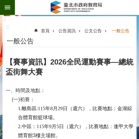
:::
跳到主要內容區塊
:::
:::
首頁
公告資訊
公文公告
一般公告
一般公告
【賽事資訊】2026全民運動賽事—總統
盃街舞大賽
一、時間及地點：
(
一
)
初賽
：
1.離島區:115年8月29日（週六），比賽地點：金湖綜
合體育館籃球場。
2.
中區：
115
年
9
月
5
日（週六）
，比賽地點：逢甲大學
體育館3樓主場館。