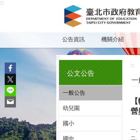
:::
跳到主要內容區塊
公告資訊
機關介紹
:::
:::
公文公告
一
一般公告
【
幼兒園
營
國小
一、
國中
二、