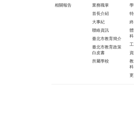
相關報告
業務職掌
學
首長介紹
特
大事紀
終
聯絡資訊
體
科
臺北市教育簡介
工
臺北市教育政策
白皮書
資
所屬學校
教
科
更