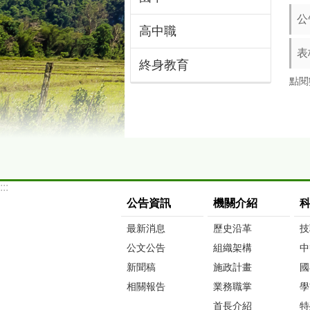
公
高中職
表
終身教育
點閱
:::
公告資訊
機關介紹
最新消息
歷史沿革
技
公文公告
組織架構
中
新聞稿
施政計畫
國
相關報告
業務職掌
學
首長介紹
特