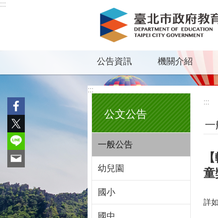
:::
跳到主要內容區塊
公告資訊
機關介紹
:::
:::
公文公告
一
一般公告
【
幼兒園
童
國小
詳
國中