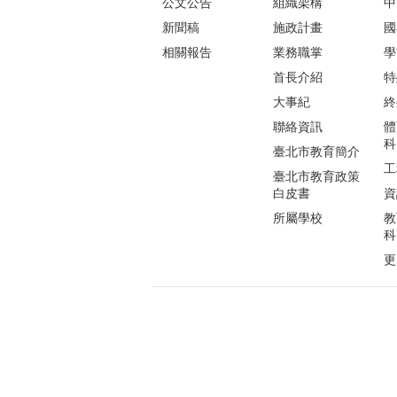
公文公告
組織架構
中
新聞稿
施政計畫
國
相關報告
業務職掌
學
首長介紹
特
大事紀
終
聯絡資訊
體
科
臺北市教育簡介
工
臺北市教育政策
白皮書
資
所屬學校
教
科
更