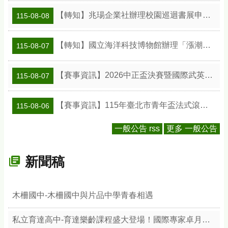
【轉知】兆瑒企業社辦理校園巡迴書展申請資訊
115-08-08
【轉知】國立海洋科技博物館辦理「漲潮時刻—原民智慧主題探索課程」參訪補助案
115-08-07
【賽事資訊】2026中正盃決賽暨國際武英盃武術精英錦標賽
115-08-07
【賽事資訊】115年臺北市青年盃法式滾球錦標賽
115-08-06
一般公告 rss
更多 一般公告
新聞稿
木柵國中-木柵國中與片品中學青春相遇
私立育達高中-育達樂齡課程盛大登場！國際專家卓月蘭帶領樂齡族體驗綠色療癒力