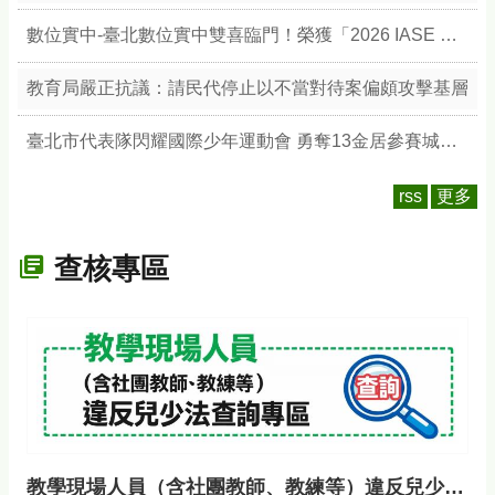
數位實中-臺北數位實中雙喜臨門！榮獲「2026 IASE 教育影響力獎」雙楷模，以數位治理與無圍牆校園引領教育新典範
教育局嚴正抗議：請民代停止以不當對待案偏頗攻擊基層
臺北市代表隊閃耀國際少年運動會 勇奪13金居參賽城市之冠 展現競技實力與城市榮耀
rss
更多
查核專區
教學現場人員（含社團教師、教練等）違反兒少法查詢專區