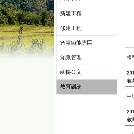
新建工程
修建工程
智慧節能專區
知識管理
報
函轉公文
20
教
教育訓練
中
20
教