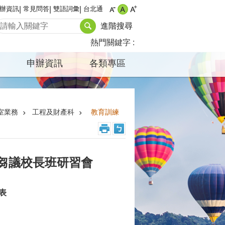
辦資訊
常見問答
雙語詞彙
台北通
進階搜尋
熱門關鍵字
申辦資訊
各類專區
室業務
工程及財產科
教育訓練
程芻議校長班研習會
表