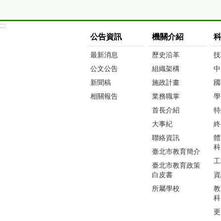
:::
公告資訊
機關介紹
最新消息
歷史沿革
技
公文公告
組織架構
中
新聞稿
施政計畫
國
相關報告
業務職掌
學
首長介紹
特
大事紀
終
聯絡資訊
體
科
臺北市教育簡介
工
臺北市教育政策
白皮書
資
所屬學校
教
科
更