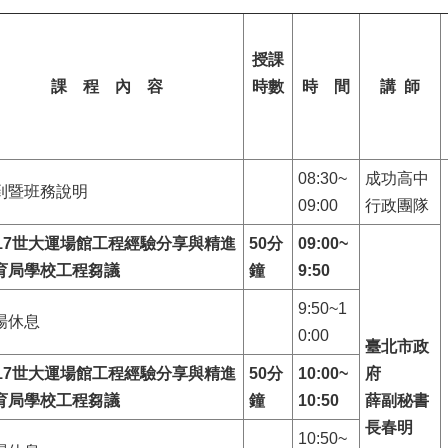
授課
課 程 內 容
時數
時 間
講 師
08:30~
成功高中
到暨班務說明
09:00
行政團隊
17
世大運場館工程經驗分享與精進
50
分
09:00~
育局學校工程芻議
鐘
9:50
9:50~1
場休息
0:00
臺北市政
17
世大運場館工程經驗分享與精進
50
分
10:00~
府
育局學校工程芻議
鐘
10:50
薛副秘書
長
春明
10:50~