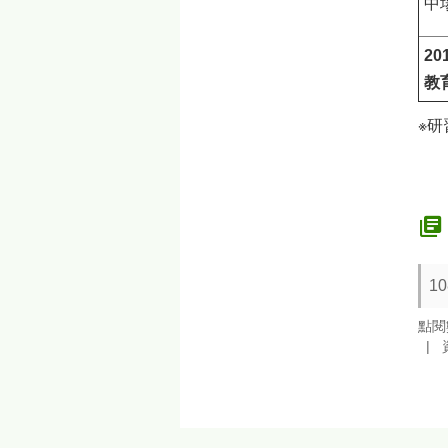
中
20
教
※
1
點閱