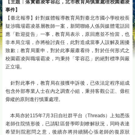
【主題：
落實霸凌零容忍，北市教育局慎重處理校園
霸凌
事件】
【臺北報導】針對媒體報導教育局對臺北市國小學校校長
疑涉職場霸凌基層教師一案，新聞聯絡人係與媒體電話回
應「歡迎提告」一事，教育局表示，原回應並不恰當，也
非本局立場，亦將檢討責任，此對造成當事人誤解及困擾
致歉；教育局重申，對於此事嚴肅看待，對於任何形式之
校園霸凌與職場霸凌，均秉持「零容忍」的絕對標準與嚴
正立場。
針對此事件，教育局在接獲申訴後，已依法定程序組成
包含外部專業人士在內之調查小組，秉持客觀公正、毋枉
毋縱的原則進行慎重處理。
本局亦於115年7月3日自社群平台（Threads）上知悉張
老師住院情形後，已請駐區督學即刻瞭解狀況，同時表達
希望到院慰問之意，後續亦將持續關心張老師的復原狀