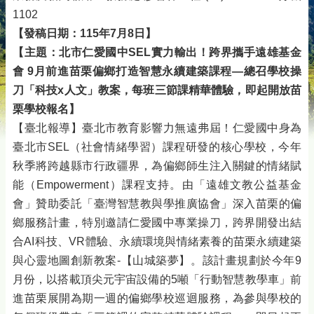
1102
【發稿日期：115年7月8日】
【主題：北市仁愛國中SEL實力輸出！跨界攜手遠雄基金
會 9月前進苗栗偏鄉打造智慧永續建築課程—總召學校操
刀「科技x人文」教案，每班三節課精華體驗，即起開放苗
栗學校報名】
【臺北報導】臺北市教育影響力無遠弗屆！仁愛國中身為
臺北市SEL（社會情緒學習）課程研發的核心學校，今年
秋季將跨越縣市行政疆界，為偏鄉師生注入關鍵的情緒賦
能（Empowerment）課程支持。由「遠雄文教公益基金
會」贊助委託「臺灣智慧教與學推廣協會」深入苗栗的偏
鄉服務計畫，特別邀請仁愛國中專業操刀，跨界開發出結
合AI科技、VR體驗、永續環境與情緒素養的苗栗永續建築
與心靈地圖創新教案-【山城築夢】。該計畫規劃於今年9
月份，以搭載頂尖元宇宙設備的5噸「行動智慧教學車」前
進苗栗展開為期一週的偏鄉學校巡迴服務，為參與學校的