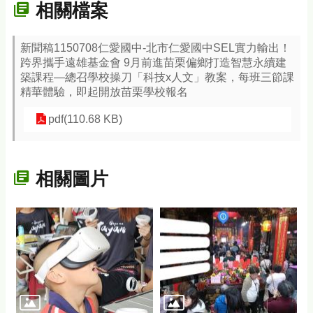
相關檔案
新聞稿1150708仁愛國中-北市仁愛國中SEL實力輸出！
跨界攜手遠雄基金會 9月前進苗栗偏鄉打造智慧永續建
築課程—總召學校操刀「科技x人文」教案，每班三節課
精華體驗，即起開放苗栗學校報名
pdf(110.68 KB)
相關圖片