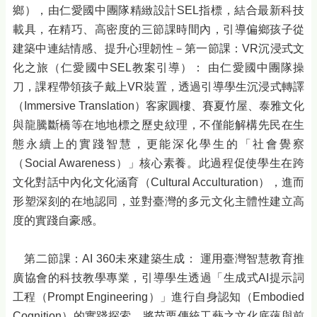
鄉），由仁愛國中團隊精緻設計SEL指標，結合最新科技
載具，在精巧、高密度的三節課時間內，引導偏鄉孩子從
建築中連結情感、提升心理韌性－第一節課：VR沉浸式文
化之旅（仁愛國中SEL教案引導）： 由仁愛國中團隊操
刀，課程帶領孩子戴上VR裝置，透過引導學生沉浸式轉譯
（Immersive Translation）客家圓樓、賽夏竹屋、泰雅文化
與龍騰斷橋等在地地標之歷史紋理，不僅能解構先民在生
態永續上的實踐智慧，更能深化學生的「社會覺察
（Social Awareness）」核心素養。此過程促使學生在跨
文化對話中內化文化涵育（Cultural Acculturation），進而
形塑深刻的在地認同，並對臺灣的多元文化主體性建立高
度的實踐自豪感。
第二節課：AI 360未來建築生成： 運用臺灣智慧教育推
廣協會的科技教學專業，引導學生透過「生成式AI提示詞
工程（Prompt Engineering）」進行自身認知（Embodied
Cognition）的實踐探索，將苗栗傳統工藝之文化底蘊與前