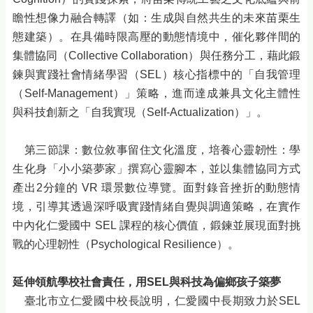
瞻性想像力融合轉譯（如：生成與自然共生的未來苗栗生
態建築）。在具備時限高壓的動態情境中，催化夥伴間的
集體協同（Collective Collaboration）與任務分工，藉此鍛
鍊與實踐社會情緒學習（SEL）核心指標中的「自我管理
（Self-Management）」策略，進而達成兼具文化主體性
與科技創新之「自我實現（Self-Actualization）」。
第三節課：數位敘事留住文化溫度，培養心靈韌性：學
生化身「小小築夢家」撰寫心靈腳本，並以集體協同方式
產出2分鐘的 VR 環景數位導覽。面對錄音挫折的動態情
境，引導其透過深呼吸實踐情緒自覺與調適策略，在實作
中內化仁愛國中 SEL 課程的核心價值，鍛鍊並展現面對挑
戰的心理韌性（Psychological Resilience）。
延伸領航學校社會責任，用SEL與科技為偏鄉孩子築夢
臺北市立仁愛國中校長說明，仁愛國中長期致力於SEL