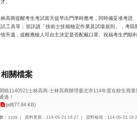
長才。
林高商提醒考生考試當天提早出門準時應考，同時備妥准考證、
應試工具等；並詳讀「技術士技能檢定作業及試場規則」，考區開
疫情升溫，提醒應檢人可自主決定是否配戴口罩。祝福考生們順
相關檔案
聞稿1140521士林高商-士林高商辦理臺北市114年度在校生
通過！
pdf(77.84 KB)
數：
資料更新：114-05-21 18:27
資料檢視：114-05-21 18:
1109