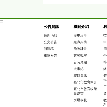
:::
公告資訊
機關介紹
最新消息
歷史沿革
技
公文公告
組織架構
中
新聞稿
施政計畫
國
相關報告
業務職掌
學
首長介紹
特
大事紀
終
聯絡資訊
體
科
臺北市教育簡介
工
臺北市教育政策
白皮書
資
所屬學校
教
科