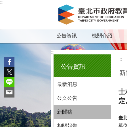
:::
跳到主要內容區塊
公告資訊
機關介紹
:::
:::
公告資訊
新
最新消息
士
公文公告
定
新聞稿
臺
相關報告
單