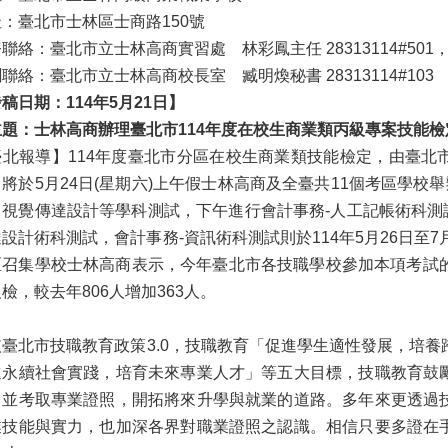
：臺北市士林區士商路150號
聯絡：臺北市立士林高商實習處 林彩鳳主任 28313114#501，09
聯絡：臺北市立士林高商校長室 臧明煥秘書 28313114#103
稿日期：114年5月21日】
主題：士林高商辦理臺北市114年度在校生商業類丙級專案技能
臺北報導】114年度臺北市分區在校生商業類技能檢定，由臺北
將於5月24日(星期六)上午假士林高商及全臺共11個考區學校
、視覺傳達設計等學科測試，下午進行會計事務-人工記帳術科測試
設計術科測試，會計事務-資訊術科測試則於114年5月26日至
區召集學校士林高商表示，今年臺北市各技職學校參加本項考試的參
檢，較去年806人增加363人。
臺北市技職教育政策3.0，技職教育「促進學生適性發展，培養
進永續社會實踐，培育未來專業人才」等五大目標，技職教育鼓
，並考取專業證照，開拓將來升學與就業的道路。多年來更透過
業技能與實力，也加深各界對職業證照之認識。相信只要多證在