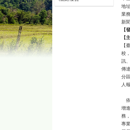
地址
業務
新聞
【發
【
【
校，
訊
傳達
分
人報
依
增
務
專