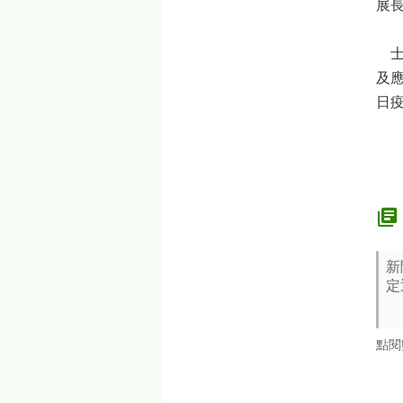
展
士
及
日
新
定
點閱