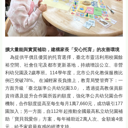
擴大量能與實質補助，建構家長「安心托育」的友善環境
為提供平價且優質的托育選擇，臺北市靈活利用校園餘
裕空間、社會住宅及都市更新基地，持續增設公立、非營
利幼兒園及2歲專班。114學年度，北市公共化教保服務比
例已突破78%。 在減輕家長負擔上，教育局雙管齊下：一
方面升級「臺北版準公共幼兒園3.0」，透過提高教保員薪
資待遇及提升合作園所簽約額度，強化準公共幼兒園合作
機制，合作額度提高至每生每月1萬7,660元，成功吸引177
園加入；另一方面，自112年起推動全國最高私立幼兒園補
助「寶貝我愛你」方案，每年補助近2萬人次、金額逾4億
元，給予家庭最有感的經濟支持。