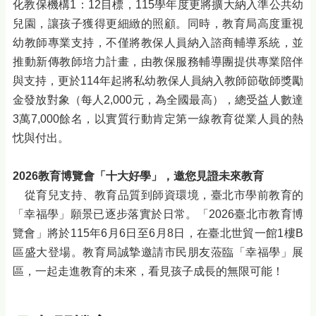
化教保機構1：12目標，115學年度更將擴大納入準公共幼
兒園，讓孩子獲得更細緻的照顧。同時，教育局高度重視
幼教師專業支持，不僅將教保人員納入諮商輔導系統，並
推動新傳教師培力計畫，由教保服務輔導團提供專業陪伴
與支持，更於114年起將私幼教保人員納入教師節敬師獎勵
金發放對象（每人2,000元，為全國最高），總受益人數達
3萬7,000餘名，以實質行動肯定第一線教育從業人員的熱
忱與付出。
2026
教育博覽會「十大好學」，邀您見證未來教育
從育兒支持、教育品質到師資環境，臺北市學前教育的
「幸福學」願景已逐步落實於日常。「2026臺北市教育博
覽會」將於115年6月6日至6月8日，在臺北世貿一館1樓B
區盛大登場。教育局誠摯邀請市民朋友蒞臨「幸福學」展
區，一起走進教育的未來，看見孩子成長的無限可能！