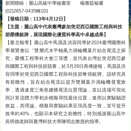
新聞聯絡：麗山高級中學秘書室 楊雅茹秘書
(02)2657-0435轉101
【發稿日期：113年4月12日】
【主題：麗山高中代表臺灣參加突尼西亞國際工程與科技
節榮獲銀牌，展現國際化優質科學高中卓越成果】
【臺北報導】麗山高中馬灝及洪容同學於2024臺灣國際科
學展覽會以「雙層式水平軸風力渦輪機葉片結合尾流之探
究」榮獲工程學科大會三等獎，並代表台灣赴突尼西亞參
與國際工程與科技節競賽，於3月29日再傳捷報，馬灝及洪
容同學於突尼西亞國際工程與科技節奪得銀牌。該研究具
有前瞻性，旨在結合尾流以提升雙層葉片渦輪機發電效
率，透過速度三角形建構尾流位置理論，並以流場可視化
與計算流體力學初步模擬尋找最佳位置，進而以實驗驗證
效益，其理論、模擬與實驗結果呈現高度一致，並可提升
效率約40%，也顯示本研究之前瞻性，特別感謝麗山高中
吳明德老師與臺灣科技大學陳明志教授的指導。