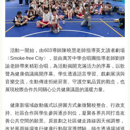
活動一開始，由603導師陳曉慧老師指導英文讀者劇場
〈Smoke-free City〉，並由萬芳中學合唱團指導老師劉靜
諭老師帶來精彩合唱，為活動揭開充滿活力的序幕，以歌
聲為健康倡議揭開序幕。學生透過語言學習、戲劇展演與
音樂交流，生動傳達拒絕菸害、守護空氣品質的觀念，也
展現校際合作共同關心公共健康議題的溫暖力量。
健康新場域啟動儀式以拼圖方式象徵醫校整合、行政支
持、社區合作與學生參與逐步到位，凝聚各界共同打造友
善公共空間的願景。原規劃之社區健走路線因天候調整，
改於風雨操場進行健康行動與宣導體驗，師生透過場域巡