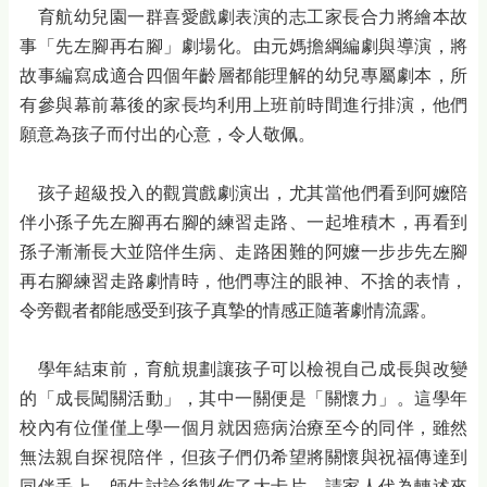
育航幼兒園一群喜愛戲劇表演的志工家長合力將繪本故
事「先左腳再右腳」劇場化。由元媽擔綱編劇與導演，將
故事編寫成適合四個年齡層都能理解的幼兒專屬劇本，所
有參與幕前幕後的家長均利用上班前時間進行排演，他們
願意為孩子而付出的心意，令人敬佩。
孩子超級投入的觀賞戲劇演出，尤其當他們看到阿嬤陪
伴小孫子先左腳再右腳的練習走路、一起堆積木，再看到
孫子漸漸長大並陪伴生病、走路困難的阿嬤一步步先左腳
再右腳練習走路劇情時，他們專注的眼神、不捨的表情，
令旁觀者都能感受到孩子真摯的情感正隨著劇情流露。
學年結束前，育航規劃讓孩子可以檢視自己成長與改變
的「成長闖關活動」，其中一關便是「關懷力」。這學年
校內有位僅僅上學一個月就因癌病治療至今的同伴，雖然
無法親自探視陪伴，但孩子們仍希望將關懷與祝福傳達到
同伴手上。師生討論後製作了大卡片，請家人代為轉述來