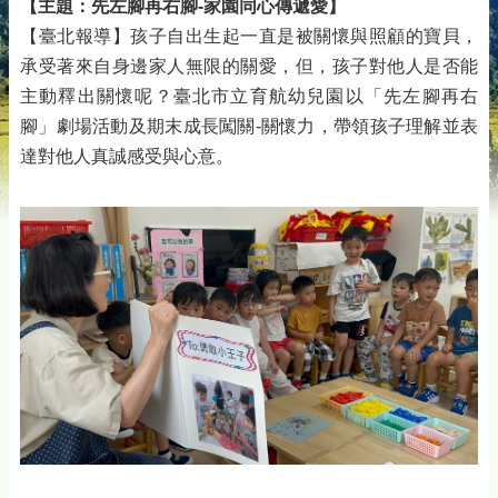
【主題：先左腳再右腳-家園同心傳遞愛】
【臺北報導】孩子自出生起一直是被關懷與照顧的寶貝，
承受著來自身邊家人無限的關愛，但，孩子對他人是否能
主動釋出關懷呢？臺北市立育航幼兒園以「先左腳再右
腳」劇場活動及期末成長闖關-關懷力，帶領孩子理解並表
達對他人真誠感受與心意。