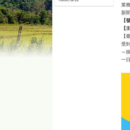
業務
新聞
【發
【主
【
受
～
一