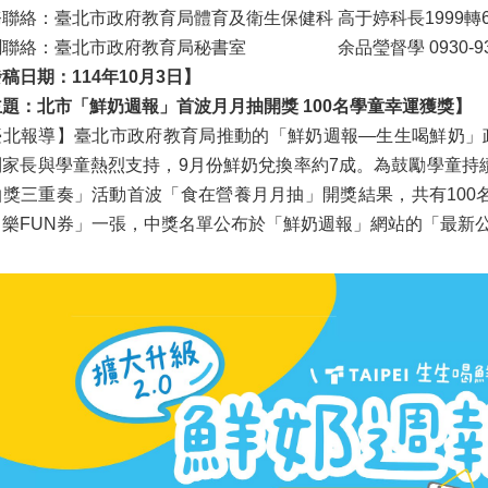
聯絡：臺北市政府教育局體育及衛生保健科 高于婷科長1999轉6
聯絡：臺北市政府教育局秘書室 余品瑩督學 0930-936
稿日期：114年10月3日】
題：北市「鮮奶週報」首波月月抽開獎 100名學童幸運獲獎】
臺北報導】臺北市政府教育局推動的「鮮奶週報—生生喝鮮奶」政策
到家長與學童熱烈支持，9月份鮮奶兌換率約7成。為鼓勵學童持
抽獎三重奏」活動首波「食在營養月月抽」開獎結果，共有100
日樂FUN券」一張，中獎名單公布於「鮮奶週報」網站的「最新