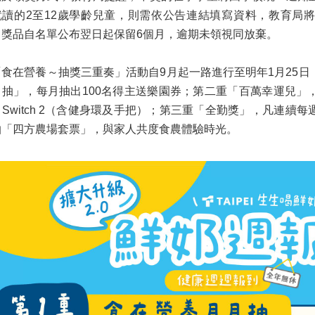
就讀的2至12歲學齡兒童，則需依公告連結填寫資料，教育局
。獎品自名單公布翌日起保留6個月，逾期未領視同放棄。
食在營養～抽獎三重奏」活動自9月起一路進行至明年1月25日
月抽」，每月抽出100名得主送樂園券；第二重「百萬幸運兒」
Switch 2（含健身環及手把）；第三重「全勤獎」，凡連續
抽「四方農場套票」，與家人共度食農體驗時光。