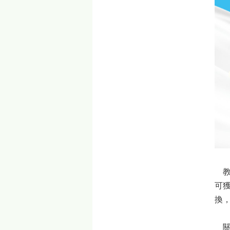
教
可
換
關