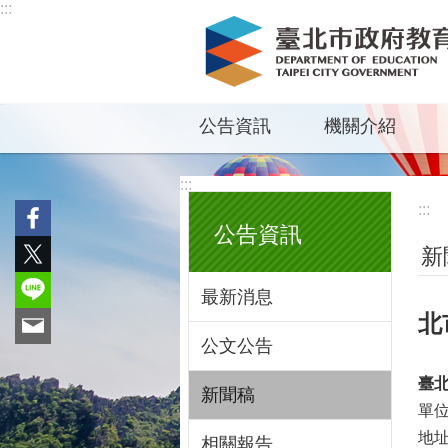
:::
跳到主要內容區塊
公告資訊
機關介紹
:::
:::
公告資訊
新
最新消息
北
公文公告
臺
新聞稿
單
地
相關報告