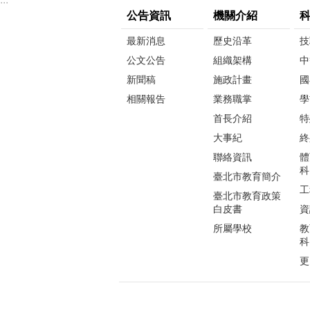
公告資訊
機關介紹
最新消息
歷史沿革
技
公文公告
組織架構
中
新聞稿
施政計畫
國
相關報告
業務職掌
學
首長介紹
特
大事紀
終
聯絡資訊
體
科
臺北市教育簡介
工
臺北市教育政策
白皮書
資
所屬學校
教
科
更