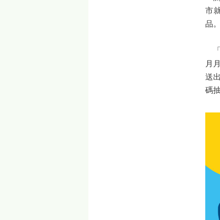
市
品
「
月
送出
碼