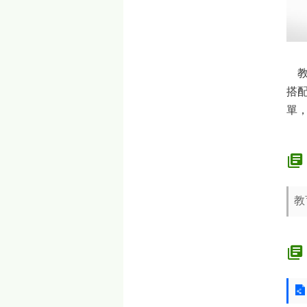
教
搭
單，
教