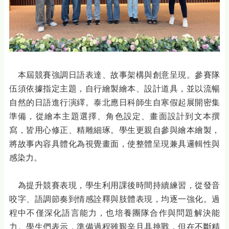
本屆競賽強調日語表達、故事架構與創意呈現。參賽隊
伍須依據指定主題，自行繪製繪本、設計道具，並以流暢
自然的日語進行演繹。泰北應日科師生自寒假起展開密集
準備，從繪本主題選擇、角色設定、畫面設計到文本撰
寫，皆用心修正、精雕細琢。學生更親自參與繪本繪製，
將故事內容具體化為視覺畫面，使整體呈現兼具邏輯性與
感染力。
為提升競賽表現，學生利用課後時間持續練習，從發音
咬字、語調節奏到情感詮釋與肢體表現，均逐一強化。過
程中不僅深化語言能力，也培養團隊合作與問題解決能
力。學生們表示，準備過程雖艱辛且具挑戰，但在不斷精