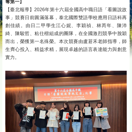
奪第一】
【臺北報導】2026年第十六屆全國高中職日語「看圖說故
事」競賽日前圓滿落幕，泰北國際雙語學校應用日語科再
創佳績。由日二甲學生江心妮、李穎禎、林芮年、陳沛
綺、陳駿哲、粘仕楷組成的團隊，在全國激烈競爭中脫穎
而出，榮獲第一名殊榮。本次競賽由盧莙禾老師指導，師
生齊心投入、精益求精，展現卓越的語言表達能力與創意
實力。